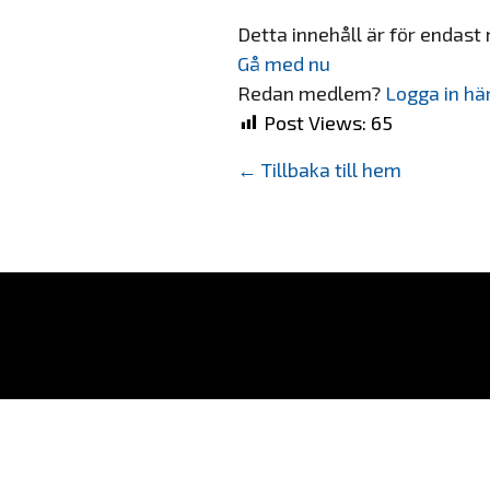
Detta innehåll är för endas
Gå med nu
Redan medlem?
Logga in hä
Post Views:
65
← Tillbaka till hem
Ordförande:
ordforande@sams
Kassör:
kassor@samssverige.